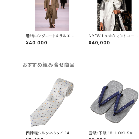
着物ロングコート＆サルエル
NYFW Look8 マントコート
パンツセット カーキ メンズ 4
シルバー メンズ 48L - FOR
¥40,000
¥40,000
8L - FORTUNA Tokyo レ
TUNA Tokyo レンタル
ンタル
おすすめ組み合せ商品
西陣織シルクネクタイ 14. ロ
雪駄・下駄 18. HOKUSAI 富
マンス 小紋柄 ホワイト - FO
士山・桜柄 メンズ フリーサイ