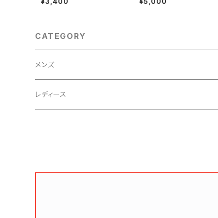
¥3,400
¥5,000
RTUNA Tokyo レンタル
ズ（LL）- FORTUNA Toky
レンタル
CATEGORY
メンズ
ネクタイ・ボウタイ・チーフ
レディース
シャツ
ジャケット
ジャケット
ワンピース
パンツ
コート