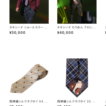
タキシード ショールカラー ジ
タキシード ちりめん ブロンズ
ャケット ワインレッド メンズ4
ゴールド シングル ジャケット・
¥30,000
¥40,000
8L - FORTUNA Tokyo レ
パンツセット カーキ メンズ 4
ンタル
8L - FORTUNA Tokyo レ
ンタル
西陣織シルクネクタイ 04. ア
西陣織シルクネクタイ 20. U
ドベンチャー レジメンタルスト
KIYOE チェック柄 裏地浮世