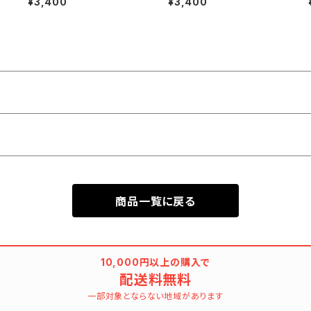
¥3,400
¥3,400
o
ライプ 船・マリン柄 - FORT
絵 - FORTUNA Tokyo レン
UNA Tokyo レンタル
タル
商品一覧に戻る
10,000円以上の購入で
配送料無料
一部対象とならない地域があります