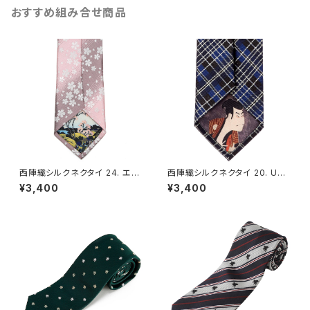
おすすめ組み合せ商品
西陣織シルクネクタイ 24. エタ
西陣織シルクネクタイ 20. UKI
ーナルビューティ 花・桜柄 裏地
YOE チェック柄 裏地浮世絵 -
¥3,400
¥3,400
浮世絵 - FORTUNA Tokyo
FORTUNA Tokyo レンタル
レンタル