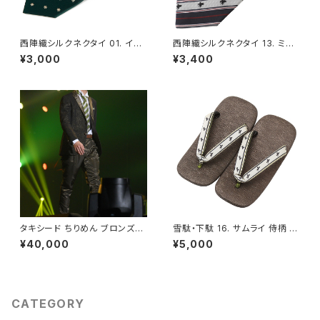
西陣織シルクネクタイ 01. イノ
西陣織シルクネクタイ 13. ミラ
センス 雪の結晶 小紋柄 - FOR
クル レジメンタルストライプ ペ
¥3,000
¥3,400
TUNA Tokyo レンタル
ガサス柄 ネイビーブルー - FO
RTUNA Tokyo レンタル
タキシード ちりめん ブロンズゴ
雪駄・下駄 16. サムライ 侍柄 メ
ールド シングル ジャケット・パン
ンズ フリーサイズ（LL）- FORT
¥40,000
¥5,000
ツセット カーキ メンズ 48L - F
UNA Tokyo レンタル
ORTUNA Tokyo レンタル
CATEGORY