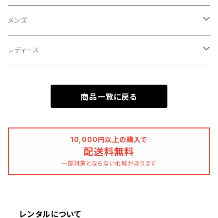
メンズ
ネクタイ・ボウタイ・チーフ
レディース
シャツ
ジャケット
商品一覧に戻る
ジャケット
ワンピース
パンツ
10,000円以上の購入で
配送料無料
一部対象とならない地域があります
コート
雪駄
レンタルについて