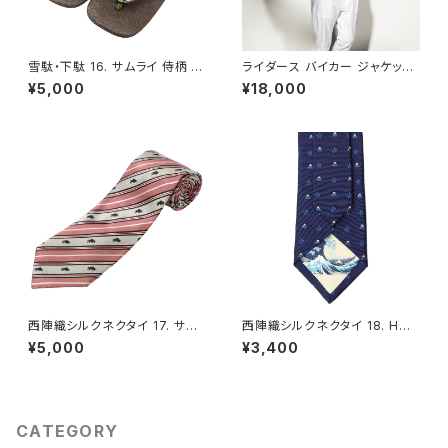
雪駄・下駄 16. サムライ 侍柄 メ
ライダース バイカー ジャケット
ンズ フリーサイズ（LL）- FORT
メンズ L - FORTUNA Tokyo
¥5,000
¥18,000
UNA Tokyo レンタル
レンタル
西陣織シルクネクタイ 17. サク
西陣織シルクネクタイ 18. HOK
セス ブル・レジメンタルストライ
USAI 北斎 富士山・桜 柄 裏地
¥5,000
¥3,400
プ柄 - FORTUNA Tokyo レン
浮世絵 - FORTUNA Tokyo
タル
レンタル
CATEGORY