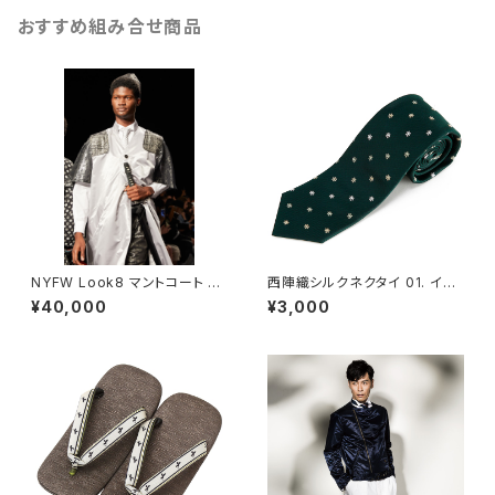
おすすめ組み合せ商品
NYFW Look8 マントコート シ
西陣織シルクネクタイ 01. イノ
ルバー メンズ 48L - FORTUN
センス 雪の結晶 小紋柄 - FOR
¥40,000
¥3,000
A Tokyo レンタル
TUNA Tokyo レンタル