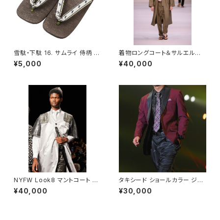
雪駄・下駄 16. サムライ 侍柄 メ
着物ロングコート＆サルエルパ
ンズ フリーサイズ（LL）- FORT
ンツセット カーキ メンズ 48L -
¥5,000
¥40,000
UNA Tokyo レンタル
FORTUNA Tokyo レンタル
NYFW Look8 マントコート シ
タキシード ショールカラー ジャ
ルバー メンズ 48L - FORTUN
ケット ワインレッド メンズ48L -
¥40,000
¥30,000
A Tokyo レンタル
FORTUNA Tokyo レンタル