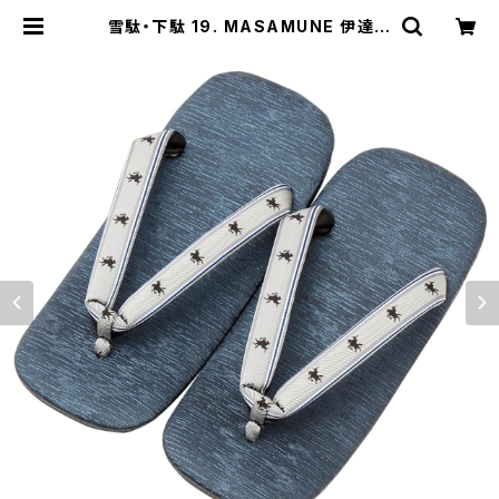
雪駄・下駄 19. MASAMUNE 伊達政
宗モチーフ メンズ フリーサイズ（LL）
勝色/ブルー - FORTUNA Tokyo レ
ンタル | FORTUNA Tokyo For St
ylist フォーチュナトウキョウ スタイ
リスト向け衣装レンタルオンラインス
トア