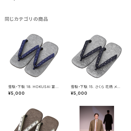
イズ（LL）勝色/ブルー - FORT
UNA Tokyo レンタル
同じカテゴリの商品
雪駄・下駄 18. HOKUSAI 富士
雪駄・下駄 15. さくら 花柄 メン
山・桜柄 メンズ フリーサイズ（L
ズ フリーサイズ（LL）- FORTU
¥5,000
¥5,000
L）- FORTUNA Tokyo レンタ
NA Tokyo レンタル
ル