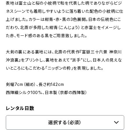
表地は富士山と桜の小紋柄で和を代表した柄でありながらビジ
ネスシーンでも着用しやすいように落ち着いた配色の小紋柄に仕
上げました。カラーは紺青・赤・黒の3色展開。日本の伝統色にこ
だわり、北斎が多用した紺青（こんじょう）と赤富士をイメージし
た赤、モード感のある黒をご用意致しました。
大剣の裏にある裏地には、北斎の代表作『富嶽三十六景 神奈川
沖浪裏』をプリントし、裏地をあえて“派手”にし、日本人の見えな
いところにもこだわる「ニッポンの粋」を表現しました。
剣幅7cm（細め）、長さ約142cm
西陣織シルク100%、日本製（京都の西陣製）
レンタル日数
選択する（必須）