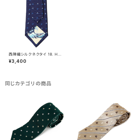
西陣織シルクネクタイ 18. HOK
USAI 北斎 富士山・桜 柄 裏地
¥3,400
浮世絵 - FORTUNA Tokyo
レンタル
同じカテゴリの商品