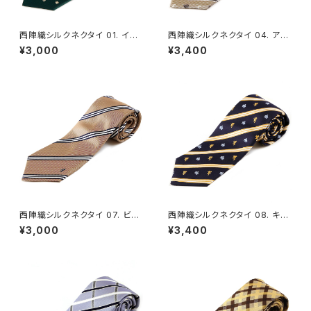
西陣織シルクネクタイ 01. イノ
西陣織シルクネクタイ 04. アド
センス 雪の結晶 小紋柄 - FOR
ベンチャー レジメンタルストライ
¥3,000
¥3,400
TUNA Tokyo レンタル
プ 船・マリン柄 - FORTUNA T
okyo レンタル
西陣織シルクネクタイ 07. ビー
西陣織シルクネクタイ 08. キン
ジェントル レジメンタルストライ
グ ライオン・王冠柄 ロイヤルク
¥3,000
¥3,400
プ柄 - FORTUNA Tokyo レン
レスト柄 - FORTUNA Tokyo
タル
レンタル