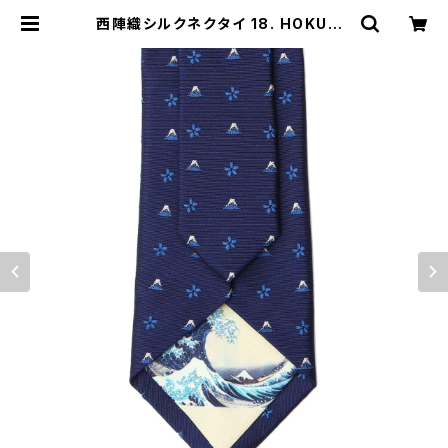
西陣織シルクネクタイ 18. HOKUSA
I 北斎 富士山・桜 柄 裏地浮世絵 - F
ORTUNA Tokyo レンタル | FORT
UNA Tokyo For Stylist フォーチ
ュナトウキョウ スタイリスト向け衣装
レンタルオンラインストア