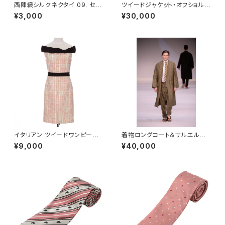
西陣織シルクネクタイ 09. セイ
ツイードジャケット・オフショルダ
クレッド チェック柄 - FORTUN
ーワンピースレディース 9号 M
¥3,000
¥30,000
A Tokyo レンタル
サイズ - FORTUNA Tokyo レ
ンタル
イタリアン ツイードワンピース
着物ロングコート＆サルエルパ
ピンク レディース Mサイズ - F
ンツセット カーキ メンズ 48L -
¥9,000
¥40,000
ORTUNA Tokyo レンタル
FORTUNA Tokyo レンタル