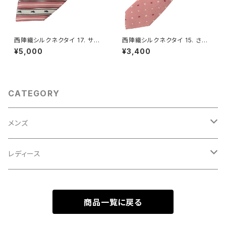
西陣織シルクネクタイ 17. サク
西陣織シルクネクタイ 15. さくら
セス ブル・レジメンタルストライ
花・小紋柄 - FORTUNA Toky
¥5,000
¥3,400
プ柄 - FORTUNA Tokyo レン
o レンタル
タル
CATEGORY
メンズ
ネクタイ・ボウタイ・チーフ
レディース
シャツ
ジャケット
商品一覧に戻る
ジャケット
ワンピース