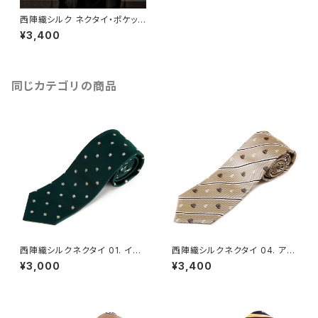
西陣織シルク ネクタイ・ポケット
チーフセット 12. ホライズン ウェ
¥3,400
ディング エーゲブルー - FORT
UNA Tokyo レンタル
同じカテゴリの商品
西陣織シルクネクタイ 01. イノ
西陣織シルクネクタイ 04. アド
センス 雪の結晶 小紋柄 - FOR
ベンチャー レジメンタルストライ
¥3,000
¥3,400
TUNA Tokyo レンタル
プ 船・マリン柄 - FORTUNA T
okyo レンタル