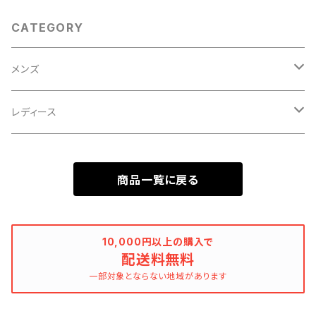
CATEGORY
メンズ
ネクタイ・ボウタイ・チーフ
レディース
シャツ
ジャケット
商品一覧に戻る
ジャケット
ワンピース
パンツ
10,000円以上の購入で
配送料無料
一部対象とならない地域があります
コート