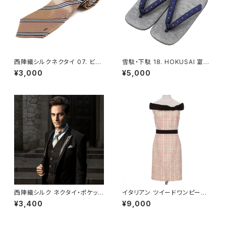
西陣織シルクネクタイ 07. ビー
雪駄・下駄 18. HOKUSAI 富士
ジェントル レジメンタルストライ
山・桜柄 メンズ フリーサイズ（L
¥3,000
¥5,000
プ柄 - FORTUNA Tokyo レン
L）- FORTUNA Tokyo レンタ
タル
ル
西陣織シルク ネクタイ・ポケット
イタリアン ツイードワンピース
チーフセット 12. ホライズン ウェ
ピンク レディース Mサイズ - F
¥3,400
¥9,000
ディング エーゲブルー - FORT
ORTUNA Tokyo レンタル
UNA Tokyo レンタル