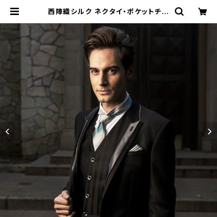
西陣織シルク ネクタイ・ポケットチー
フセット 12. ホライズン ウェディング
エーゲブルー - FORTUNA Tokyo
レンタル | FORTUNA Tokyo For
Stylist フォーチュナトウキョウ スタ
イリスト向け衣装レンタルオンライン
ストア